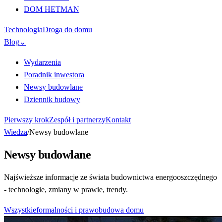
DOM HETMAN
Technologia
Droga do domu
Blog
⌄
Wydarzenia
Poradnik inwestora
Newsy budowlane
Dziennik budowy
Pierwszy krok
Zespół i partnerzy
Kontakt
Wiedza
/
Newsy budowlane
Newsy budowlane
Najświeższe informacje ze świata budownictwa energooszczędnego
- technologie, zmiany w prawie, trendy.
Wszystkie
formalności i prawo
budowa domu