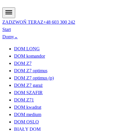
ZADZWOŃ TERAZ
+48 603 300 242
Start
Domy
⌄
DOM LONG
DOM komandor
DOM Z7
DOM Z7 optimus
DOM Z7 optimus (p)
DOM Z7 garaż
DOM SZAFIR
DOM Z71
DOM kwadrat
DOM medium
DOM OSLO
BIAŁY DOM