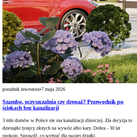
poradnik inwestora
•
7 maja 2026
Szambo, oczyszczalnia czy drenaż? Przewodnik po
ściekach bez kanalizacji
3 mln domów w Polsce nie ma kanalizacji zbiorczej. Zła decyzja to
dziesiątki tysięcy złotych na wywóz albo kary. Dobra - 30 lat
spokoju. Sprawdź, co wybrać dla swojej działki.