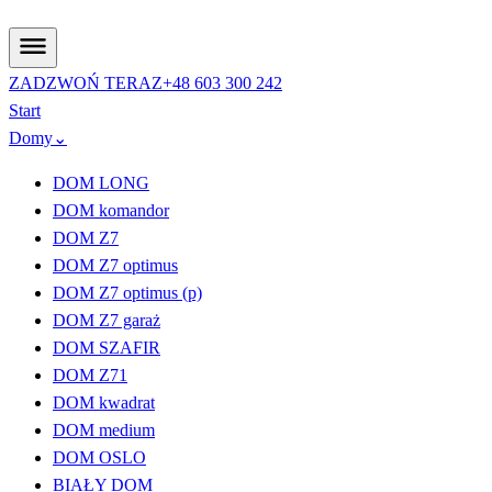
ZADZWOŃ TERAZ
+48 603 300 242
Start
Domy
⌄
DOM LONG
DOM komandor
DOM Z7
DOM Z7 optimus
DOM Z7 optimus (p)
DOM Z7 garaż
DOM SZAFIR
DOM Z71
DOM kwadrat
DOM medium
DOM OSLO
BIAŁY DOM