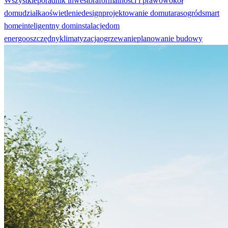
Wszystkie
poradnik inwestora
formalności i prawo
wokół
domu
działka
oświetlenie
design
projektowanie domu
taras
ogród
smart
home
inteligentny dom
instalacje
dom
energooszczędny
klimatyzacja
ogrzewanie
planowanie budowy